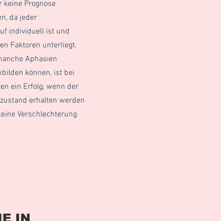
r keine Prognose
n, da jeder
f individuell ist und
en Faktoren unterliegt.
manche Aphasien
bilden können, ist bei
en ein Erfolg, wenn der
hzustand erhalten werden
keine Verschlechterung
E IN