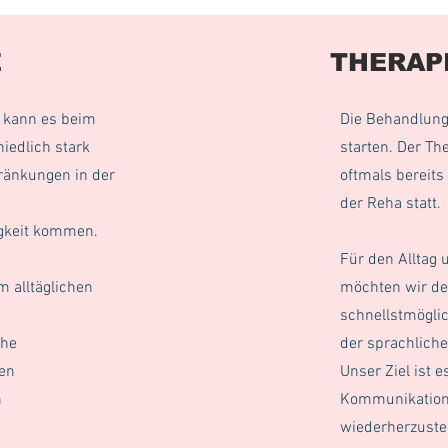
E
THERAP
 kann es beim
Die Behandlung 
iedlich stark
starten. Der Th
ränkungen in der
oftmals bereit
der Reha statt.
gkeit kommen.
Für den Alltag 
 alltäglichen
möchten wir de
schnellstmögli
che
der sprachliche
gen
Unser Ziel ist es
n
Kommunikations
wiederherzuste