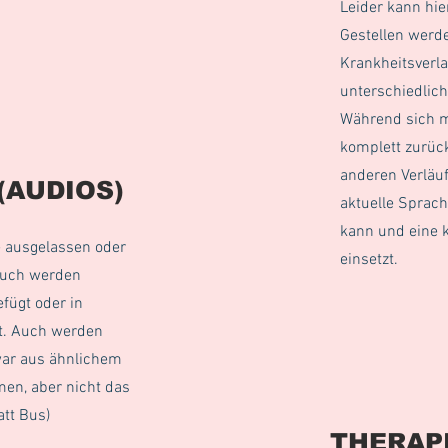
Leider kann hie
Gestellen werde
Krankheitsverlau
unterschiedlich
Während sich 
komplett zurück
anderen Verläuf
(AUDIOS)
aktuelle Sprac
kann und eine 
 ausgelassen oder
einsetzt.
Auch werden
fügt oder in
t. ​Auch werden
war aus ähnlichem
n, aber nicht das
att Bus)
THERAPI